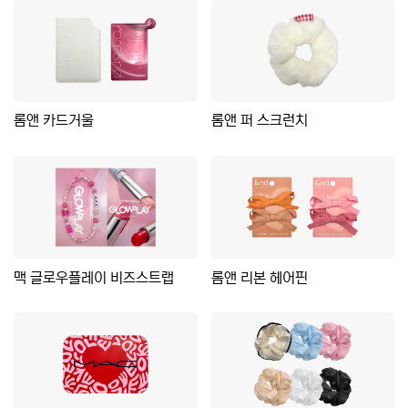
롬앤 카드거울
롬앤 퍼 스크런치
맥 글로우플레이 비즈스트랩
롬앤 리본 헤어핀