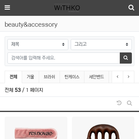
메뉴
beauty&accessory
검색대상
검색어
검색하
beauty&accessory 분류 목록
이전 분류
다음 
전체
거울
브러쉬
틴케이스
세안밴드
헤어악세서리
전체
53
/ 1 페이지
날짜순 
게시