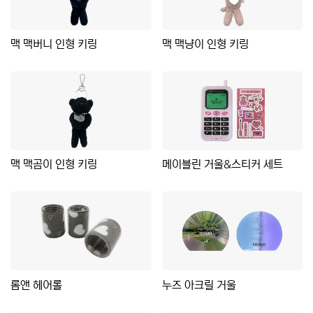
맥 맥버니 인형 키링
맥 맥냥이 인형 키링
맥 맥곰이 인형 키링
메이블린 거울&스티커 세트
롬앤 헤어롤
누즈 아크릴 거울