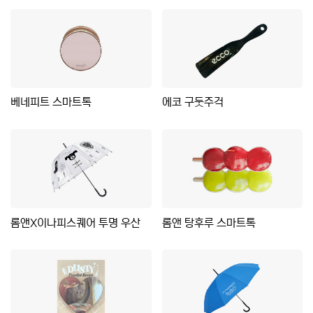
베네피트 스마트톡
에코 구둣주걱
롬앤X이나피스퀘어 투명 우산
롬앤 탕후루 스마트톡