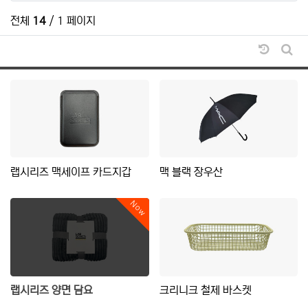
전체
14
/ 1 페이지
날짜순 
게시
랩시리즈 맥세이프 카드지갑
맥 블랙 장우산
Now
랩시리즈 양면 담요
크리니크 철제 바스켓