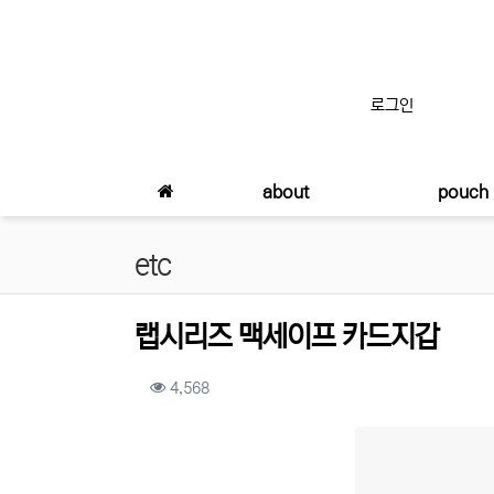
상단 네비
로그인
메인 메뉴
about
pouch
etc
랩시리즈 맥세이프 카드지갑
컨텐츠 정보
조회
4,568
본문