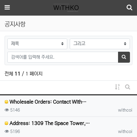
메뉴
공지사항
검색대상
검색어
검색하
전체
11
/ 1 페이지
게시물 
게시
Wholesale Orders: Contact With…
조회
등록자
5146
withcoi
Address: 1309 The Space Tower,…
조회
등록자
5196
withcoi