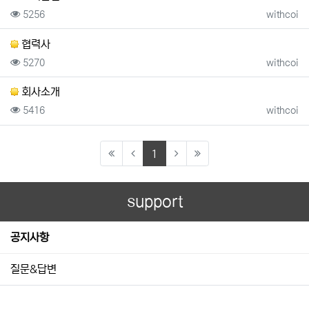
조회
등록자
5256
withcoi
협력사
조회
등록자
5270
withcoi
회사소개
조회
등록자
5416
withcoi
(current)
1
support
공지사항
질문&답변