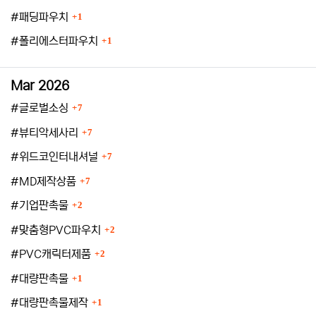
등록수
#패딩파우치
1
등록수
#폴리에스터파우치
1
Mar 2026
등록수
#글로벌소싱
7
등록수
#뷰티악세사리
7
등록수
#위드코인터내셔널
7
등록수
#MD제작상품
7
등록수
#기업판촉물
2
등록수
#맞춤형PVC파우치
2
등록수
#PVC캐릭터제품
2
등록수
#대량판촉물
1
등록수
#대량판촉물제작
1