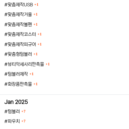
등록수
#맞춤제작USB
1
등록수
#맞춤제작거울
1
등록수
#맞춤제작볼펜
1
등록수
#맞춤제작코스터
1
등록수
#맞춤제작피규어
1
등록수
#맞춤형텀블러
1
등록수
#뷰티악세사리판촉물
1
등록수
#텀블러제작
1
등록수
#화장품판촉물
1
Jan 2025
등록수
#텀블러
7
등록수
#파우치
7