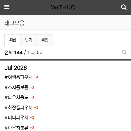
메뉴
태그모음
최신
인기
색인
전체
144
/ 1 페이지
태그
Jul 2026
등록수
#여행용파우치
4
등록수
#소지품보관
3
등록수
#파우치용도
3
등록수
#화장품파우치
3
등록수
#미니파우치
2
등록수
#파우치분류
2