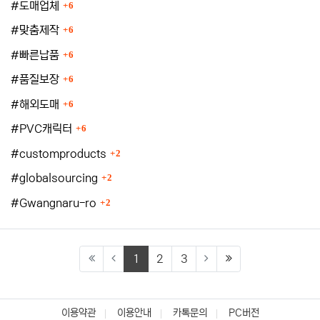
등록수
#도매업체
6
등록수
#맞춤제작
6
등록수
#빠른납품
6
등록수
#품질보장
6
등록수
#해외도매
6
등록수
#PVC캐릭터
6
등록수
#customproducts
2
등록수
#globalsourcing
2
등록수
#Gwangnaru-ro
2
(current)
(last)
1
2
3
이용약관
이용안내
카톡문의
PC버전