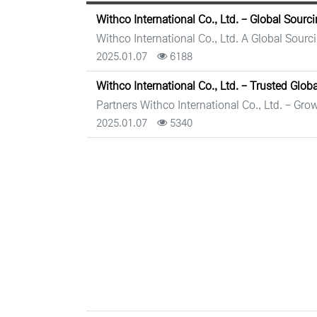
Withco International Co., Ltd. - Global Sou
Withco International Co., Ltd. A Global Sou
등록일
조회
2025.01.07
6188
Withco International Co., Ltd. - Trusted Glo
Partners Withco International Co., Ltd. - Gr
등록일
조회
2025.01.07
5340