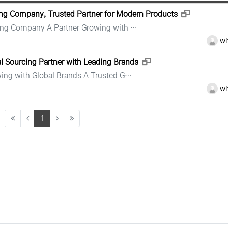
새창으로 보
rcing Company, Trusted Partner for Modern Products
rcing Company A Partner Growing with …
등록자
wi
새창으로 보기
bal Sourcing Partner with Leading Brands
owing with Global Brands A Trusted G…
등록자
wi
(current)
1