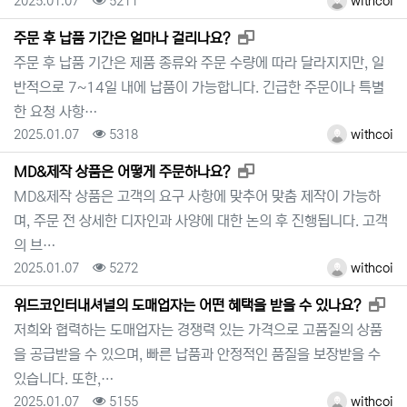
2025.01.07
5211
withcoi
새창으로 보기
주문 후 납품 기간은 얼마나 걸리나요?
주문 후 납품 기간은 제품 종류와 주문 수량에 따라 달라지지만, 일
반적으로 7~14일 내에 납품이 가능합니다. 긴급한 주문이나 특별
한 요청 사항…
등록일
조회
등록자
2025.01.07
5318
withcoi
새창으로 보기
MD&제작 상품은 어떻게 주문하나요?
MD&제작 상품은 고객의 요구 사항에 맞추어 맞춤 제작이 가능하
며, 주문 전 상세한 디자인과 사양에 대한 논의 후 진행됩니다. 고객
의 브…
등록일
조회
등록자
2025.01.07
5272
withcoi
새창
위드코인터내셔널의 도매업자는 어떤 혜택을 받을 수 있나요?
저희와 협력하는 도매업자는 경쟁력 있는 가격으로 고품질의 상품
을 공급받을 수 있으며, 빠른 납품과 안정적인 품질을 보장받을 수
있습니다. 또한,…
등록일
조회
등록자
2025.01.07
5155
withcoi