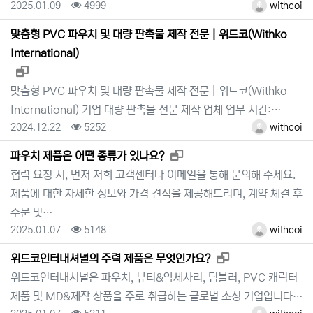
등록일
조회
등록자
2025.01.09
4999
withcoi
맞춤형 PVC 파우치 및 대량 판촉물 제작 전문 | 위드코(Withko
International)
새창으로 보기
맞춤형 PVC 파우치 및 대량 판촉물 제작 전문 | 위드코(Withko
International) 기업 대량 판촉물 전문 제작 업체 업무 시간:…
등록일
조회
등록자
2024.12.22
5252
withcoi
새창으로 보기
파우치 제품은 어떤 종류가 있나요?
협력 요청 시, 먼저 저희 고객센터나 이메일을 통해 문의해 주세요.
제품에 대한 자세한 정보와 가격 견적을 제공해드리며, 계약 체결 후
주문 및…
등록일
조회
등록자
2025.01.07
5148
withcoi
새창으로 보기
위드코인터내셔널의 주력 제품은 무엇인가요?
위드코인터내셔널은 파우치, 뷰티&악세사리, 텀블러, PVC 캐릭터
제품 및 MD&제작 상품을 주로 취급하는 글로벌 소싱 기업입니다…
등록일
조회
등록자