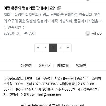
새창으로 보기
어떤 종류의 텀블러를 판매하나요?
저희는 다양한 디자인과 용량의 텀블러를 판매하고 있습니다. 고객
의 요구에 맞춘 맞춤형 텀블러도 제작 가능하며, 품질과 디자인을 모
두 만족시킬 수…
등록일
조회
등록자
2025.01.07
5361
withcoi
(current)
1
이용약관
이용안내
카톡문의
PC버전
(주)위드코인터내셔널
대표 : 구현혜
서울 성동구 광나루로 144 더스페이
스타워 1309호
전화 : 070 8874 3848
사업자등록번호 : 510-88-
00771
통신판매업신고 : 제 2018-서울광진-0805호
개인정보관리책임
자 : 구현혜
이메일 : withkoi@daum.net
withko international
All rights reserved.