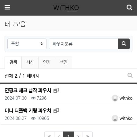
메뉴
태그모음
태그
검색하
검색
최신
인기
색인
전체
2
/ 1 페이지
태그
새창으로 보기
연핑크 체크 납작 파우치
등록일
조회
등록자
2024.07.30
7296
withko
새창으로 보기
미니 더플백 키링 파우치
등록일
조회
등록자
2024.08.27
10965
withko
(current)