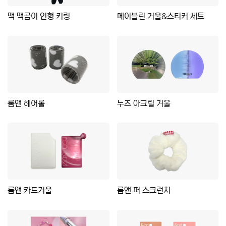
맥 맥곰이 인형 키링
메이블린 거울&스티커 세트
롬앤 헤어롤
누즈 아크릴 거울
롬앤 카드거울
롬앤 퍼 스크런치