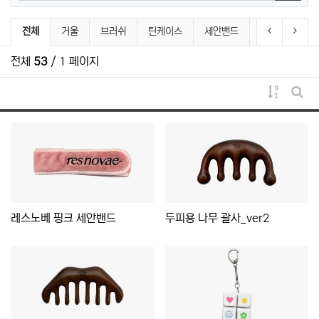
검색하
beauty&accessory 분류 목록
이전 분류
다음 
전체
거울
브러쉬
틴케이스
세안밴드
헤어악세서리
전체
53
/ 1 페이지
게시물 
게시
레스노베 핑크 세안밴드
두피용 나무 괄사_ver2