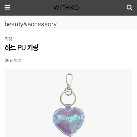
메뉴
beauty&accessory
분류
키링
하트 PU 키링
컨텐츠 정보
조회
6,930
본문