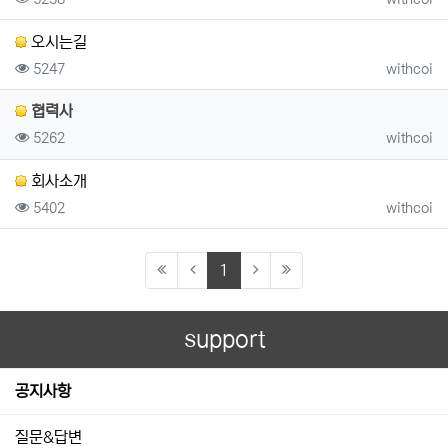
오시는길
조회
등록자
5247
withcoi
협력사
조회
등록자
5262
withcoi
회사소개
조회
등록자
5402
withcoi
(current)
1
support
공지사항
질문&답변