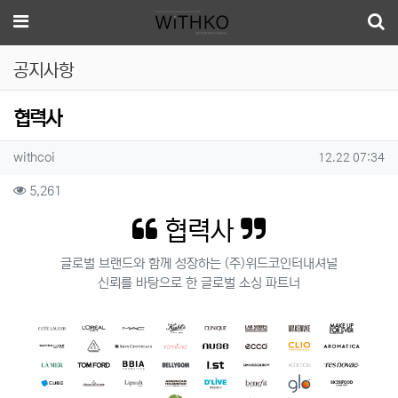
메뉴
공지사항
협력사
작성자 정보
작성
작성일
withcoi
12.22 07:34
컨텐츠 정보
조회
5,261
본문
협력사
글로벌 브랜드와 함께 성장하는 (주)위드코인터내셔널
신뢰를 바탕으로 한 글로벌 소싱 파트너