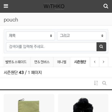
메뉴
pouch
검색대상
검색어
검색하
pouch 분류 목록
현재 분류
이전 분류
다음 
벨벳＆스웨이드
면＆캔버스
에나멜
시즌원단
시즌원단
43
/ 1 페이지
게시물 
게시