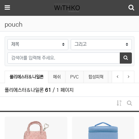
메뉴
pouch
검색대상
검색어
검색하
pouch 분류 목록
현재 분류
이전 분류
다음 
폴리에스터＆나일론
메쉬
PVC
합성피혁
벨벳＆스웨이
폴리에스터＆나일론
61
/ 1 페이지
게시물 
게시