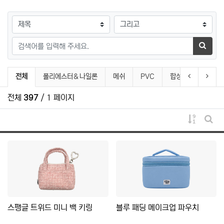
검색대상
검색어
검색하
pouch 분류 목록
이전 분류
다음 
전체
폴리에스터＆나일론
메쉬
PVC
합성피혁
벨벳
전체
397
/ 1 페이지
게시물 
게시
스팽글 트위드 미니 백 키링
블루 패딩 메이크업 파우치