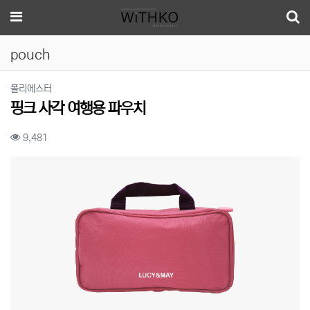
메뉴
pouch
분류
폴리에스터
핑크 사각 여행용 파우치
컨텐츠 정보
조회
9,481
본문