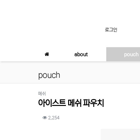
상단 네비
로그인
메인 메뉴
about
pouch
pouch
분류
메쉬
아이스트 메쉬 파우치
컨텐츠 정보
조회
2,254
본문