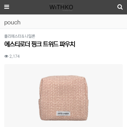
메뉴
pouch
분류
폴리에스터＆나일론
에스티로더 핑크 트위드 파우치
컨텐츠 정보
조회
2,174
본문