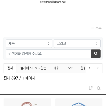
관련자료
목록
검색대상
검색어
검색하
pouch 분류 목록
이전 분류
다음 
전체
폴리에스터＆나일론
메쉬
PVC
합성피혁
벨벳
전체
397
/ 1 페이지
게시물 
게시