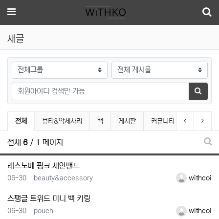
메뉴
새글
게시판그룹
검색대상
필수
검색어
검색하
전체게시물 그룹 목록
이전 그룹
다음 
전체
뷰티&악세사리
백
게시판
커뮤니티
기타
전체
6
/ 1 페이지
새글
레스노베 핑크 세안밴드
등록일
등록자
06-30
beauty&accessory
withcoi
스팽글 트위드 미니 백 키링
등록일
등록자
06-30
pouch
withcoi