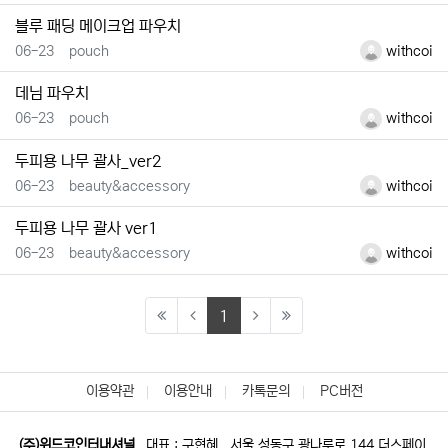
블루 패딩 메이크업 파우치
등록일
등록자
06-23
pouch
withcoi
데님 파우치
등록일
등록자
06-23
pouch
withcoi
두피용 나무 괄사_ver2
등록일
등록자
06-23
beauty&accessory
withcoi
두피용 나무 괄사 ver1
등록일
등록자
06-23
beauty&accessory
withcoi
(current)
1
이용약관
이용안내
카톡문의
PC버전
(주)위드코인터내셔널
대표 : 구현혜
서울 성동구 광나루로 144 더스페이