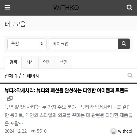
메뉴
태그모음
태그
검색하
검색
최신
인기
색인
전체
1
/ 1 페이지
태그
뷰티&악세사리: 뷰티와 패션을 완성하는 다양한 아이템과 트렌드
새창으로 보기
"뷰티&악세사리"는 두 가지 주요 분야—뷰티와 악세사리—를 결합
한 용어로, 개인의 스타일과 외모를 꾸미는 데 관련된 다양한 제품들
을 포괄…
등록일
조회
등록자
2024.12.22
5510
withcoi