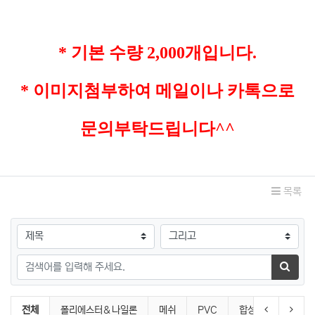
* 기본 수량 2,000개입니다.
* 이미지첨부하여
메일이나 카톡으로
문의부탁드립니다^^
관련자료
목록
검색대상
검색어
검색하
pouch 분류 목록
이전 분류
다음 
전체
폴리에스터＆나일론
메쉬
PVC
합성피혁
벨벳