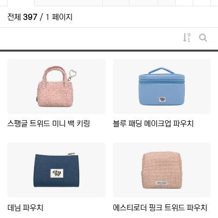
전체
397
/ 1 페이지
게시물 
게시
스팽글 트위드 미니 백 키링
블루 패딩 메이크업 파우치
데님 파우치
에스티로더 핑크 트위드 파우치