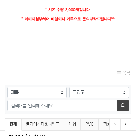
관련자료
목록
검색대상
검색어
검색하
pouch 분류 목록
이전 분류
다음 
전체
폴리에스터＆나일론
메쉬
PVC
합성피혁
벨벳