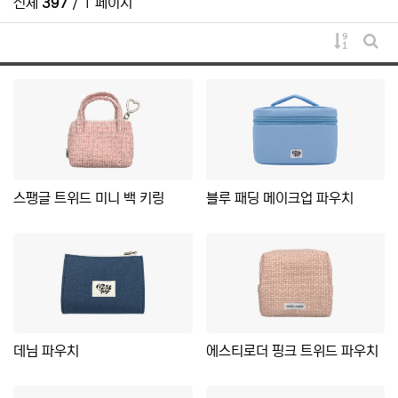
전체
397
/ 1 페이지
게시물 
게시
스팽글 트위드 미니 백 키링
블루 패딩 메이크업 파우치
데님 파우치
에스티로더 핑크 트위드 파우치