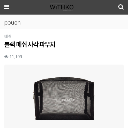
메뉴
pouch
분류
메쉬
블랙 메쉬 사각 파우치
컨텐츠 정보
조회
11,199
본문