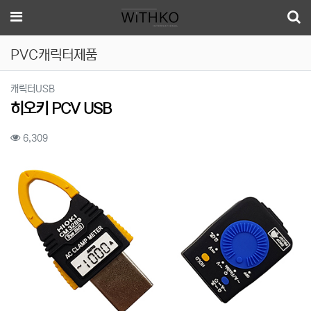
메뉴
PVC캐릭터제품
분류
캐릭터USB
히오키 PCV USB
컨텐츠 정보
조회
6,309
본문