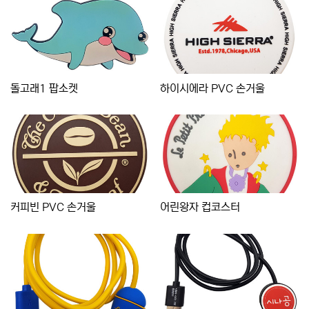
돌고래1 팝소켓
하이시에라 PVC 손거울
커피빈 PVC 손거울
어린왕자 컵코스터