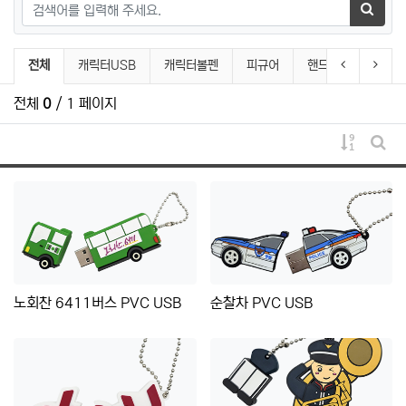
검색어
검색하
PVC캐릭터제품 분류 목록
이전 분류
다음 
전체
캐릭터USB
캐릭터볼펜
피규어
핸드폰거치대
전체
0
/ 1 페이지
게시물 
게시
노회찬 6411버스 PVC USB
순찰차 PVC USB