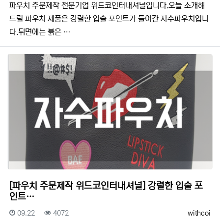
​​파우치 주문제작 전문기업 위드코인터내셔널입니다.​​오늘 소개해
드릴 파우치 제품은 강렬한 입술 포인트가 들어간 자수파우치입니
다.뒤면에는 붉은 …
[파우치 주문제작 위드코인터내셔널] 강렬한 입술 포
인트…
등록일
조회
등록자
09.22
4072
withcoi