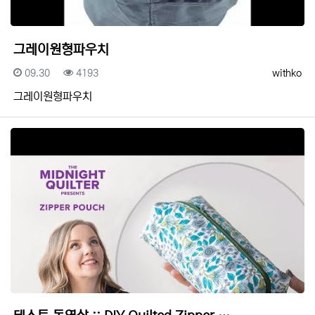
그레이원형파우치
등록일
조회
등록자
09.30
4193
withko
그레이원형파우치