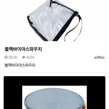
블랙바이어스파우치
등록일
조회
등록자
09.30
4234
withko
블랙바이어스파우치