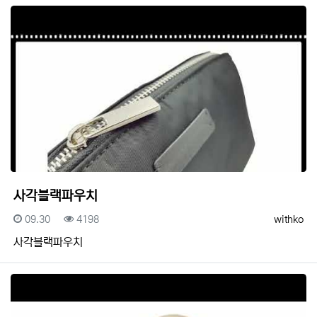
사각블랙파우치
등록일
조회
등록자
09.30
4198
withko
사각블랙파우치