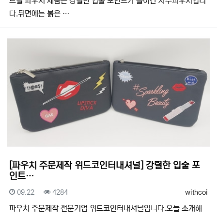
드릴 파우치 제품은 강렬한 입술 포인트가 들어간 자수파우치입니
다.뒤면에는 붉은 …
[파우치 주문제작 위드코인터내셔널] 강렬한 입술 포
인트…
등록일
조회
등록자
09.22
4284
withcoi
​​파우치 주문제작 전문기업 위드코인터내셔널입니다.​​오늘 소개해