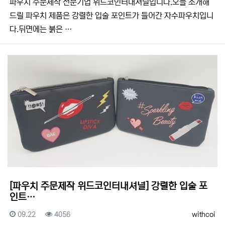
​​파우치 주문제작 전문기업 위드코인터내셔널입니다.​​오늘 소개해
드릴 파우치 제품은 강렬한 입술 포인트가 들어간 자수파우치입니
다.뒤면에는 붉은 …
[파우치 주문제작 위드코인터내셔널] 강렬한 입술 포
인트…
등록일
조회
등록자
09.22
4056
withcoi