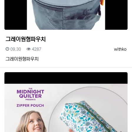
그레이원형파우치
등록일
조회
등록자
09.30
4287
withko
그레이원형파우치