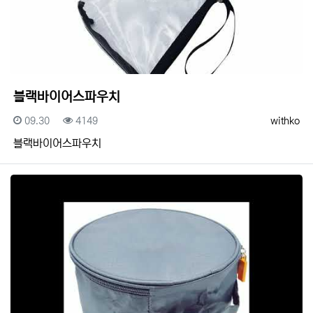
블랙바이어스파우치
등록일
조회
등록자
09.30
4149
withko
블랙바이어스파우치