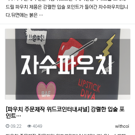
드릴 파우치 제품은 강렬한 입술 포인트가 들어간 자수파우치입니
다.뒤면에는 붉은 …
[파우치 주문제작 위드코인터내셔널] 강렬한 입술 포
인트…
등록일
조회
등록자
09.22
4049
withcoi