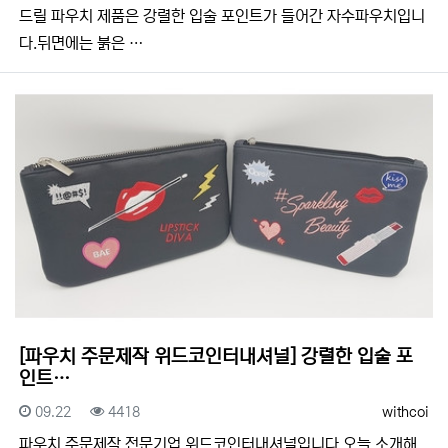
드릴 파우치 제품은 강렬한 입술 포인트가 들어간 자수파우치입니
다.뒤면에는 붉은 …
[파우치 주문제작 위드코인터내셔널] 강렬한 입술 포
인트…
등록일
조회
등록자
09.22
4418
withcoi
​​파우치 주문제작 전문기업 위드코인터내셔널입니다.​​오늘 소개해