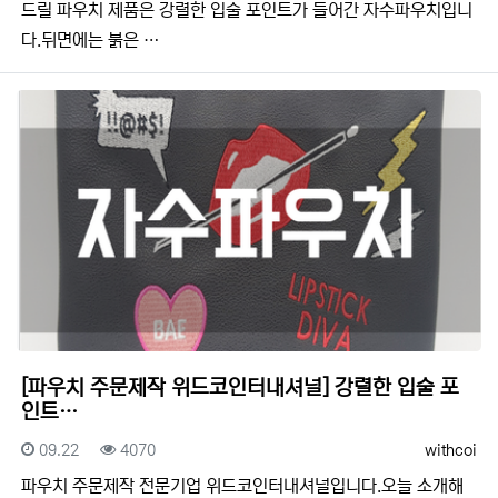
드릴 파우치 제품은 강렬한 입술 포인트가 들어간 자수파우치입니
다.뒤면에는 붉은 …
[파우치 주문제작 위드코인터내셔널] 강렬한 입술 포
인트…
등록일
조회
등록자
09.22
4070
withcoi
​​파우치 주문제작 전문기업 위드코인터내셔널입니다.​​오늘 소개해