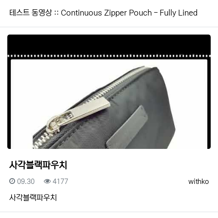
테스트 동영상 :: Continuous Zipper Pouch - Fully Lined
사각블랙파우치
등록일
조회
등록자
09.30
4177
withko
사각블랙파우치