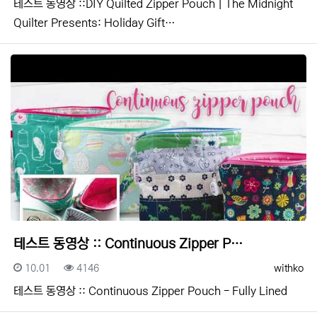
테스트 동영상 ::DIY Quilted Zipper Pouch | The Midnight
Quilter Presents: Holiday Gift…
테스트 동영상 :: Continuous Zipper P…
등록일
조회
등록자
10.01
4146
withko
테스트 동영상 :: Continuous Zipper Pouch - Fully Lined