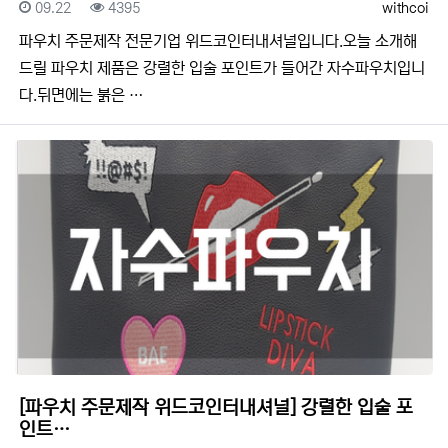
등록일
조회
등록자
09.22
4395
withcoi
​​파우치 주문제작 전문기업 위드코인터내셔널입니다.​​오늘 소개해
드릴 파우치 제품은 강렬한 입술 포인트가 들어간 자수파우치입니
다.뒤면에는 붉은 …
[파우치 주문제작 위드코인터내셔널] 강렬한 입술 포
인트…