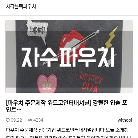
사각블랙파우치
[파우치 주문제작 위드코인터내셔널] 강렬한 입술 포
인트…
등록일
조회
등록자
09.22
4234
withcoi
​​파우치 주문제작 전문기업 위드코인터내셔널입니다.​​오늘 소개해