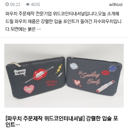
등록일
조회
등록자
09.22
4035
withcoi
​​파우치 주문제작 전문기업 위드코인터내셔널입니다.​​오늘 소개해
드릴 파우치 제품은 강렬한 입술 포인트가 들어간 자수파우치입니
다.뒤면에는 붉은 …
[파우치 주문제작 위드코인터내셔널] 강렬한 입술 포
인트…