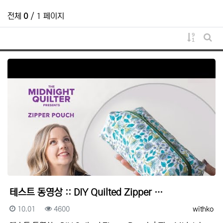
전체
0
/ 1 페이지
게시물 
게시
테스트 동영상 :: DIY Quilted Zipper …
등록일
조회
등록자
10.01
4600
withko