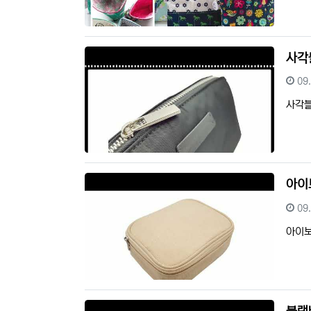
사각
등
09
사각
아이
등
09
아이보