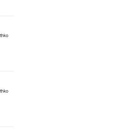
록자
thko
록자
thko