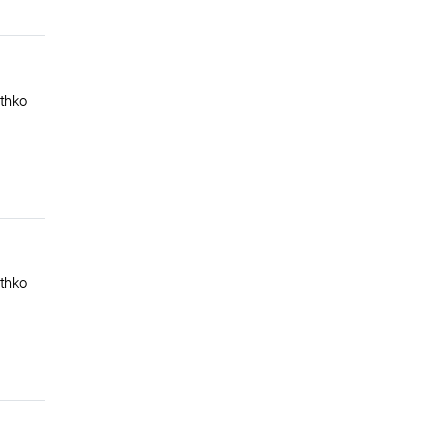
록자
thko
록자
thko