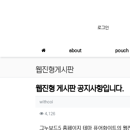
상단 네비
로그인
메인 메뉴
about
pouch
웹진형게시판
웹진형 게시판 공지사항입니다.
작성자 정보
작성
withcoi
컨텐츠 정보
조회
4,126
본문
그누보드5 홈페이지 테마 퓨어화이트의 웹