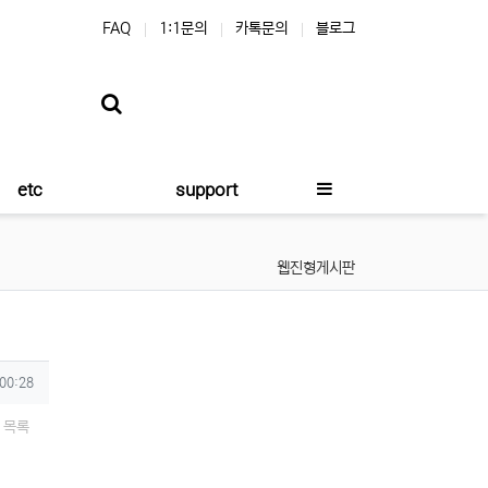
FAQ
1:1문의
카톡문의
블로그
etc
support
웹진형게시판
 00:28
목록