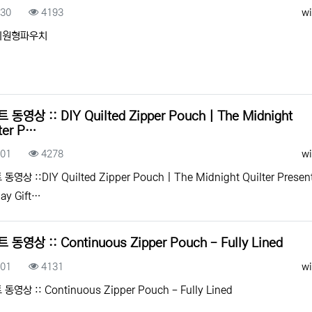
록일
조회
등
.30
4193
wi
이원형파우치
 동영상 :: DIY Quilted Zipper Pouch | The Midnight
ter P…
록일
조회
등
.01
4278
wi
동영상 ::DIY Quilted Zipper Pouch | The Midnight Quilter Presen
day Gift…
 동영상 :: Continuous Zipper Pouch - Fully Lined
록일
조회
등
.01
4131
wi
동영상 :: Continuous Zipper Pouch - Fully Lined