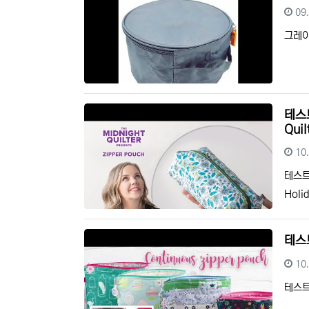
등
09
그레
테스트
Quil
등
10
테스트 
Holi
테스트
등
10
테스트 