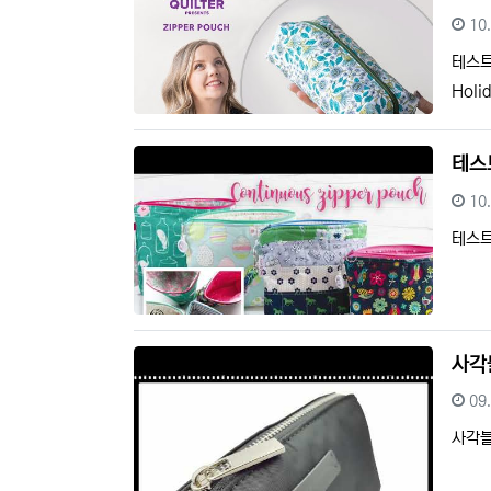
등
10
테스트 
Holi
테스트
등
10
테스트 
사각
등
09
사각