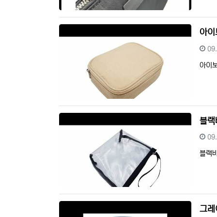
아이
등
09
아이보
블랙
등
09
블랙
그레