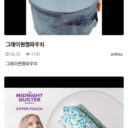
그레이원형파우치
등록일
조회
등록자
09.30
4190
withko
그레이원형파우치