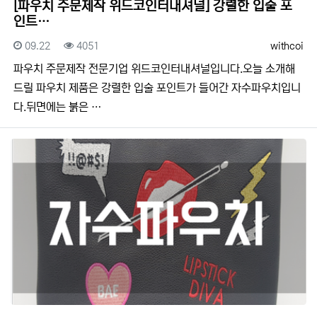
[파우치 주문제작 위드코인터내셔널] 강렬한 입술 포
인트…
등록일
조회
등록자
09.22
4051
withcoi
​​파우치 주문제작 전문기업 위드코인터내셔널입니다.​​오늘 소개해
드릴 파우치 제품은 강렬한 입술 포인트가 들어간 자수파우치입니
다.뒤면에는 붉은 …