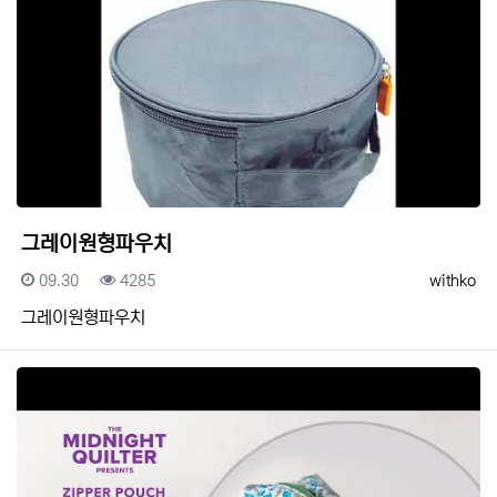
그레이원형파우치
등록일
조회
등록자
09.30
4285
withko
그레이원형파우치