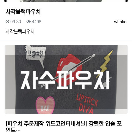
사각블랙파우치
등록일
조회
등록자
09.30
4498
withko
사각블랙파우치
[파우치 주문제작 위드코인터내셔널] 강렬한 입술 포
인트…