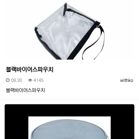
블랙바이어스파우치
등록일
조회
등록자
09.30
4145
withko
블랙바이어스파우치