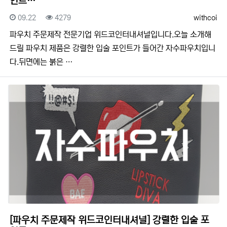
인트…
등록일
조회
등록자
09.22
4279
withcoi
​​파우치 주문제작 전문기업 위드코인터내셔널입니다.​​오늘 소개해
드릴 파우치 제품은 강렬한 입술 포인트가 들어간 자수파우치입니
다.뒤면에는 붉은 …
[파우치 주문제작 위드코인터내셔널] 강렬한 입술 포