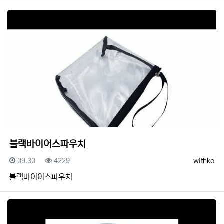
블랙바이어스파우치
등록일
조회
등록자
09.30
4229
withko
블랙바이어스파우치