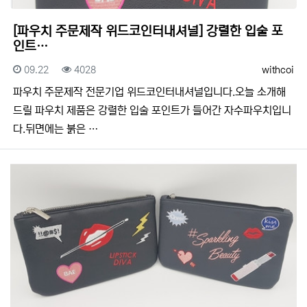
[파우치 주문제작 위드코인터내셔널] 강렬한 입술 포
인트…
등록일
조회
등록자
09.22
4028
withcoi
​​파우치 주문제작 전문기업 위드코인터내셔널입니다.​​오늘 소개해
드릴 파우치 제품은 강렬한 입술 포인트가 들어간 자수파우치입니
다.뒤면에는 붉은 …