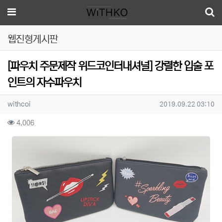
메뉴
웹진형게시판
[파우치 주문제작 위드코인터내셔널] 강렬한 입술 포
인트의 자수파우치
작성자 정보
작성
작성일
withcoi
2019.09.22 03:10
컨텐츠 정보
조회
4,006
본문