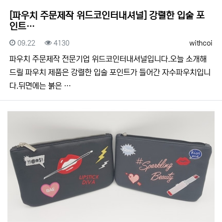
[파우치 주문제작 위드코인터내셔널] 강렬한 입술 포
인트…
등록일
조회
등록자
09.22
4130
withcoi
​​파우치 주문제작 전문기업 위드코인터내셔널입니다.​​오늘 소개해
드릴 파우치 제품은 강렬한 입술 포인트가 들어간 자수파우치입니
다.뒤면에는 붉은 …