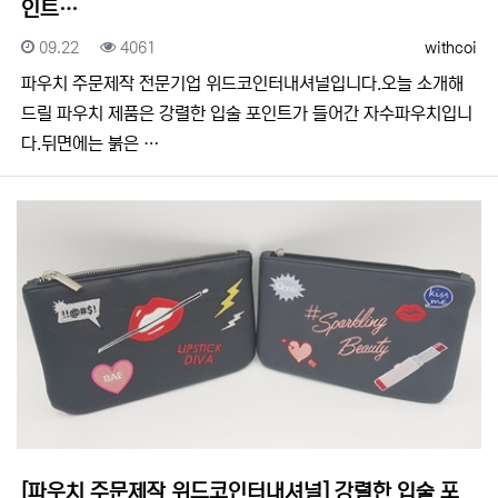
인트…
등록일
조회
등록자
09.22
4061
withcoi
​​파우치 주문제작 전문기업 위드코인터내셔널입니다.​​오늘 소개해
드릴 파우치 제품은 강렬한 입술 포인트가 들어간 자수파우치입니
다.뒤면에는 붉은 …
[파우치 주문제작 위드코인터내셔널] 강렬한 입술 포