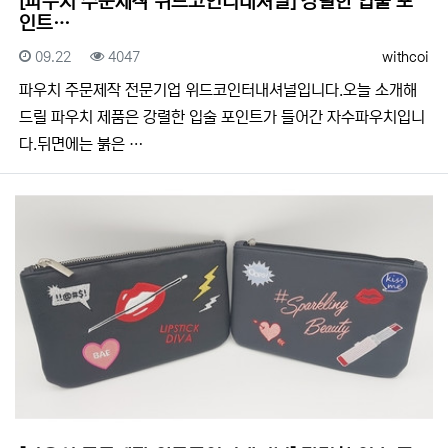
[파우치 주문제작 위드코인터내셔널] 강렬한 입술 포
인트…
등록일
조회
등록자
09.22
4047
withcoi
​​파우치 주문제작 전문기업 위드코인터내셔널입니다.​​오늘 소개해
드릴 파우치 제품은 강렬한 입술 포인트가 들어간 자수파우치입니
다.뒤면에는 붉은 …