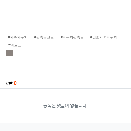
#자수파우치
#판촉용선물
#파우치판촉물
#인조가죽파우치
#위드코
관련자료
댓글
0
등록된 댓글이 없습니다.