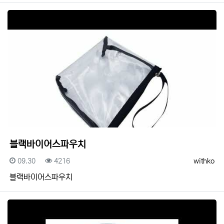
블랙바이어스파우치
등록일
조회
등록자
09.30
4216
withko
블랙바이어스파우치