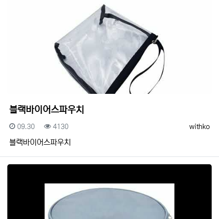
블랙바이어스파우치
등록일
조회
등록자
09.30
4130
withko
블랙바이어스파우치