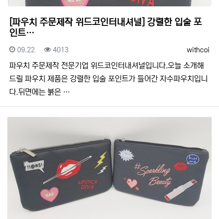
[파우치 주문제작 위드코인터내셔널] 강렬한 입술 포
인트…
등록일
조회
등록자
09.22
4013
withcoi
​​파우치 주문제작 전문기업 위드코인터내셔널입니다.​​오늘 소개해
드릴 파우치 제품은 강렬한 입술 포인트가 들어간 자수파우치입니
다.뒤면에는 붉은 …