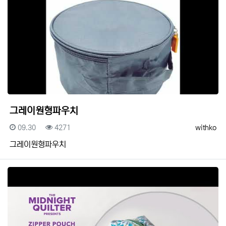
그레이원형파우치
등록일
조회
등록자
09.30
4271
withko
그레이원형파우치