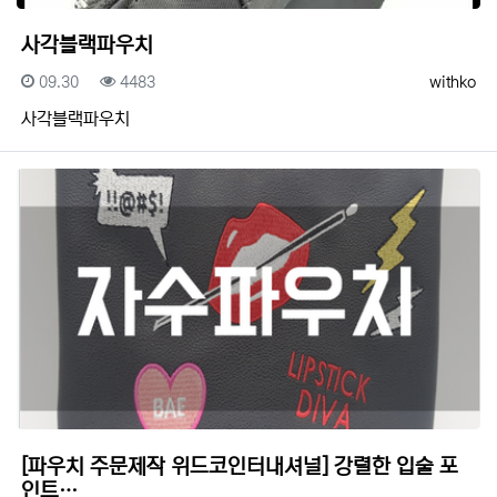
사각블랙파우치
등록일
조회
등록자
09.30
4483
withko
사각블랙파우치
[파우치 주문제작 위드코인터내셔널] 강렬한 입술 포
인트…