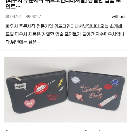
[파우치 주문제작 위드코인터내셔널] 강렬한 입술 포
인트…
등록일
조회
등록자
09.22
4027
withcoi
​​파우치 주문제작 전문기업 위드코인터내셔널입니다.​​오늘 소개해
드릴 파우치 제품은 강렬한 입술 포인트가 들어간 자수파우치입니
다.뒤면에는 붉은 …