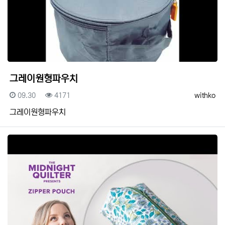
그레이원형파우치
등록일
조회
등록자
09.30
4171
withko
그레이원형파우치