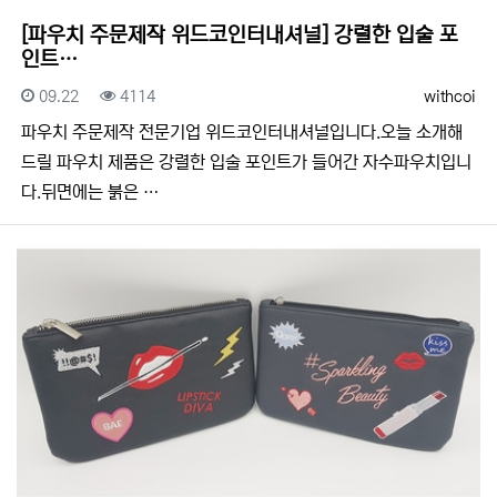
[파우치 주문제작 위드코인터내셔널] 강렬한 입술 포
인트…
등록일
조회
등록자
09.22
4114
withcoi
​​파우치 주문제작 전문기업 위드코인터내셔널입니다.​​오늘 소개해
드릴 파우치 제품은 강렬한 입술 포인트가 들어간 자수파우치입니
다.뒤면에는 붉은 …