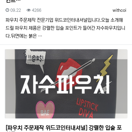
인트…
등록일
조회
등록자
09.22
4266
withcoi
​​파우치 주문제작 전문기업 위드코인터내셔널입니다.​​오늘 소개해
드릴 파우치 제품은 강렬한 입술 포인트가 들어간 자수파우치입니
다.뒤면에는 붉은 …
[파우치 주문제작 위드코인터내셔널] 강렬한 입술 포