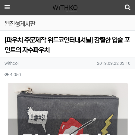
메뉴
웹진형게시판
[파우치 주문제작 위드코인터내셔널] 강렬한 입술 포
인트의 자수파우치
작성자 정보
작성
작성일
withcoi
2019.09.22 03:10
컨텐츠 정보
조회
4,050
본문