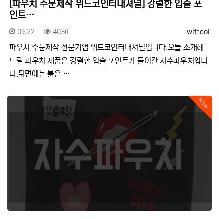
[파우치 주문제작 위드코인터내셔널] 강렬한 입술 포
인트…
등록일
조회
등록자
09.22
4036
withcoi
​​파우치 주문제작 전문기업 위드코인터내셔널입니다.​​오늘 소개해
드릴 파우치 제품은 강렬한 입술 포인트가 들어간 자수파우치입니
다.뒤면에는 붉은 …
Now