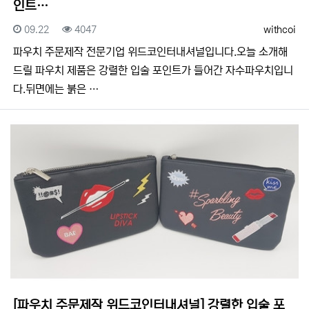
인트…
등록일
조회
등록자
09.22
4047
withcoi
​​파우치 주문제작 전문기업 위드코인터내셔널입니다.​​오늘 소개해
드릴 파우치 제품은 강렬한 입술 포인트가 들어간 자수파우치입니
다.뒤면에는 붉은 …
[파우치 주문제작 위드코인터내셔널] 강렬한 입술 포