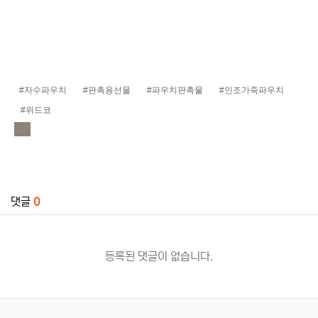
#자수파우치
#판촉용선물
#파우치판촉물
#인조가죽파우치
#위드코
관련자료
댓글
0
등록된 댓글이 없습니다.