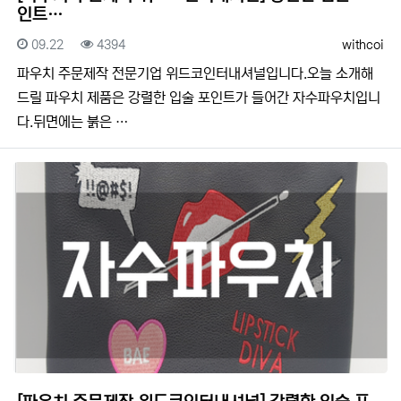
인트…
등록일
조회
등록자
09.22
4394
withcoi
​​파우치 주문제작 전문기업 위드코인터내셔널입니다.​​오늘 소개해
드릴 파우치 제품은 강렬한 입술 포인트가 들어간 자수파우치입니
다.뒤면에는 붉은 …